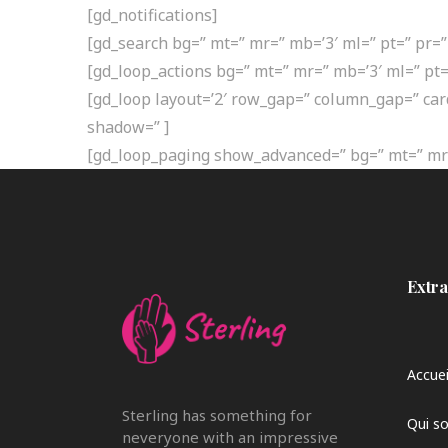
[gd_notifications]
Accueil
Qui s
[gd_search bg=” mt=” mr=” mb=’3′ ml=” pt=” pr=
[gd_loop_actions bg=” mt=” mr=” mb=’3′ ml=” pt
[gd_loop layout=’2′ row_gap=” column_gap=” ca
shadow=” ]
[gd_loop_paging show_advanced=” bg=” mt=” mr=
Extra
Accuei
Sterling has something for
Qui s
neveryone with an impressive