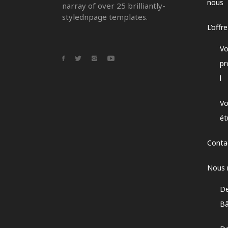
nous
narray of over 25 brilliantly-
stylednpage templates.
L’offr
Vo
pr
l
Vo
ét
Conta
Nous 
De
Bâ