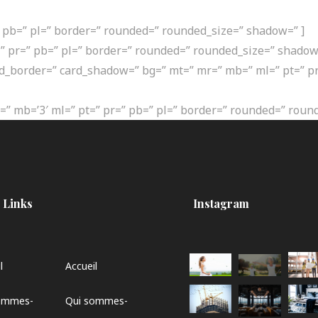
ommes-nous
L’offre AlumniZ
Contact
Nous
” pb=” pl=” border=” rounded=” rounded_size=” shadow=” ]
=” pr=” pb=” pl=” border=” rounded=” rounded_size=” shadow
rd_border=” card_shadow=” bg=” mt=” mr=” mb=” ml=” pt=” pr
” mb=’3′ ml=” pt=” pr=” pb=” pl=” border=” rounded=” roun
 Links
Instagram
l
Accueil
ommes-
Qui sommes-