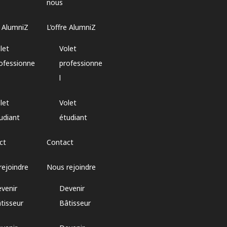
nous
e AlumniZ
L’offre AlumniZ
let
Volet
ofessionne
professionne
l
let
Volet
udiant
étudiant
ct
Contact
rejoindre
Nous rejoindre
venir
Devenir
tisseur
Bâtisseur