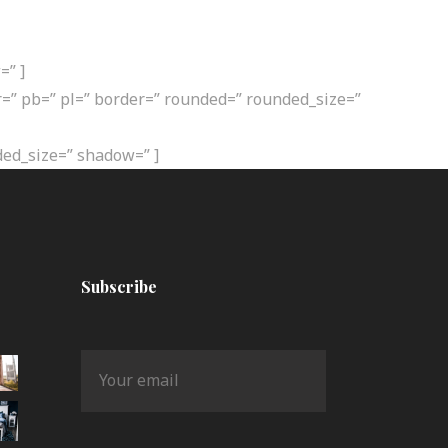
 rejoindre
Blog
=” ]
=” pb=” pl=” border=” rounded=” rounded_size=”
ded_size=” shadow=” ]
Subscribe